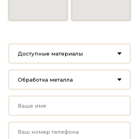
ОТПРАВИТЬ ЗАЯВКУ
Различные способы обработки металла дают
возможность подобрать фактуру и оттенок к любому
интерьеру. Все изделия покрываются защитным
лаком, что позволяет им быть устойчивыми к
внешним воздействиям.
Изготовление лифтовых порталов по
индивидуальным проектам. Из таких материалов,
таких как латунь, нерж. сталь, алюминий. Так же
можем дополнить изделия вставками из дерева,
керамогранита и пластика. Мы воплотим все ваши
идеи и пожелания в реальность, создав уникальность,
которая будет отличаться от других и привлекать
внимание.
Мы предлагаем широкий спектр услуг, включающих
не только производство, но и установку на объекте.
Вы можете быть уверены в качестве и надежности, а
в случае каких-либо проблем – наша компания
всегда готова помочь вам и решить любые вопросы.