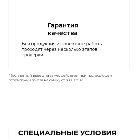
Оставить заявку
+7 (495) 960-36-96
info@metallive.ru
Московская область, Химки,
2-й Северный проезд,
владение 20, стр. 2