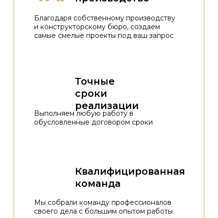
коллеги.
Индивидуальные условия
и специальные цены
Персональная цена дизайнера и
архитектора напрямую будет
зависеть от объемов заказа.
Мы делаем все, чтобы
сотрудничество с нами приносило
выгоду вам и вашим клиентам
УЗНАТЬ БОЛЬШЕ
Партнёрские взаимоотношения с компанией
«Metal Live» — это новые возможности для
вашего бизнеса и профессионального развития!