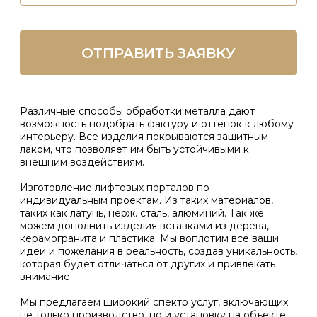
Доставка
Доступна доставка в любой регион РФ.
Доставка осуществляется
с помощью собственной курьерской
службы организации.
Также мы сотрудничаем с различными
транспортными компаниями. Стоимость
услуги согласно утвержденным тарифам.
Бесплатный выезд на объект
Наши специалисты приедут, чтобы
оценить объем работ
и дать профессиональную консультацию
по выбору плинтусов*.
Гарантия от 1 года
Мы уверены в качестве нашей
продукции и предлагаем гарантию от 1
года. Наша команда заботится о
долговечности
и функциональности каждого изделия.
Собственное конструкторское бюро
Metal Live - это не только производство,
но и собственное конструкторское бюро.
Мы постоянно совершенствуемся и ищем
новые решения для создания
эксклюзивного дизайна.