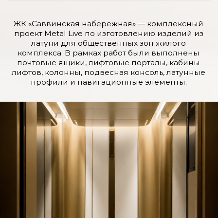
Почтовые ящики и навигация
Для проекта изготовили 30 почтовых ящиков и
100 элементов навигации. Это функциональные
изделия, которые ежедневно используются
жителями и должны быть не только удобными,
но и визуально соответствовать уровню объекта.
Лифтовые порталы и кабины лифтов
Metal Live выполнила 8 лифтовых порталов и 4
кабины лифта. Латунные элементы помогли
связать лифтовые зоны с общей архитектурной
концепцией комплекса.
Профили, колонны и подвесная консоль
Также были изготовлены латунные профили
общим объёмом 500 п.м., облицовка колонн
площадью 62,8 м² и подвесная консоль. Для
таких изделий особенно важны точная
геометрия, аккуратные примыкания и
подготовка к монтажу.