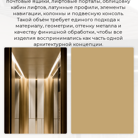
Латунь в этом проекте использовалась не как
отдельный декоративный акцент, а как основной
материал для оформления входных групп,
лифтовых зон и навигационных элементов.
Поэтому важно было сохранить цельность
визуального решения: одинаковую логику
стыков, аккуратную обработку кромок, точную
подгонку деталей и стабильный внешний вид
поверхностей на разных типах изделий.
ЖК «Саввинская набережная» — комплексный
проект Metal Live по изготовлению изделий из
латуни для общественных зон жилого