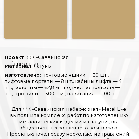
Проект:
ЖК «Саввинская
набережная»
Материал:
латунь
Изготовлено:
почтовые ящики — 30 шт.,
лифтовые порталы — 8 шт., кабины лифта — 4
шт., колонны — 62,8 м², подвесная консоль — 1
шт., профили — 500 п.м., навигация — 100 шт.
Для ЖК «Саввинская набережная» Metal Live
выполнила комплекс работ по изготовлению
металлических изделий из латуни для
общественных зон жилого комплекса.
Проект включал сразу несколько направлений:
почтовые ящики, лифтовые порталы, облицовку
кабин лифтов, латунные профили, элементы
навигации, колонны и подвесную консоль.
Такой объём требует единого подхода к
материалу, геометрии, оттенку металла и
качеству финишной обработки, чтобы все
изделия воспринимались как часть одной
архитектурной концепции.